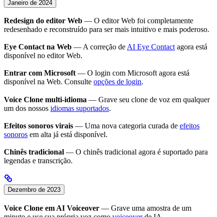
Janeiro de 2024
Redesign do editor Web
— O editor Web foi completamente
redesenhado e reconstruído para ser mais intuitivo e mais poderoso.
Eye Contact na Web
— A correção de
AI Eye Contact
agora está
disponível no editor Web.
Entrar com Microsoft
— O login com Microsoft agora está
disponível na Web. Consulte
opções de login
.
Voice Clone multi-idioma
— Grave seu clone de voz em qualquer
um dos nossos
idiomas suportados
.
Efeitos sonoros virais
— Uma nova categoria curada de
efeitos
sonoros
em alta já está disponível.
Chinês tradicional
— O chinês tradicional agora é suportado para
legendas e transcrição.
Dezembro de 2023
Voice Clone em AI Voiceover
— Grave uma amostra de um
minuto e use sua própria voz como
voiceover
de IA.