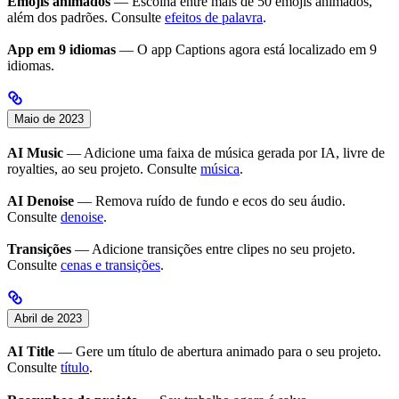
Emojis animados
— Escolha entre mais de 50 emojis animados,
além dos padrões. Consulte
efeitos de palavra
.
App em 9 idiomas
— O app Captions agora está localizado em 9
idiomas.
Maio de 2023
AI Music
— Adicione uma faixa de música gerada por IA, livre de
royalties, ao seu projeto. Consulte
música
.
AI Denoise
— Remova ruído de fundo e ecos do seu áudio.
Consulte
denoise
.
Transições
— Adicione transições entre clipes no seu projeto.
Consulte
cenas e transições
.
Abril de 2023
AI Title
— Gere um título de abertura animado para o seu projeto.
Consulte
título
.