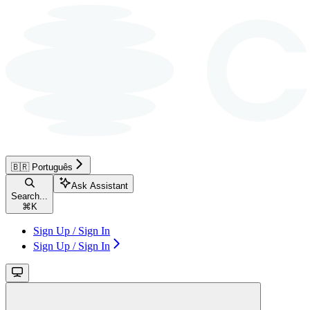
🇧🇷 Português
Ask Assistant
Search...
⌘
K
Sign Up / Sign In
Sign Up / Sign In