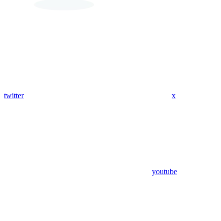
twitter
x
youtube