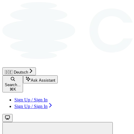
🇩🇪 Deutsch
Ask Assistant
Search...
⌘
K
Sign Up / Sign In
Sign Up / Sign In