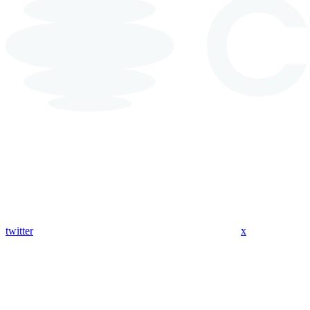
twitter
x