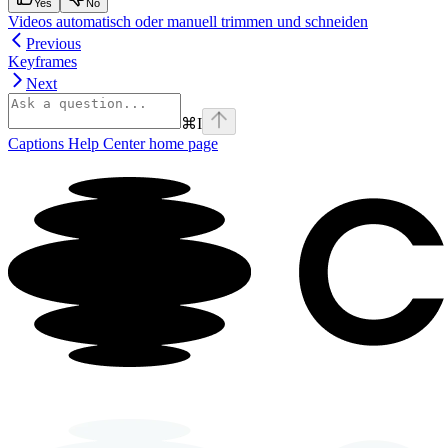
Yes
No
Videos automatisch oder manuell trimmen und schneiden
Previous
Keyframes
Next
⌘
I
Captions Help Center
home page