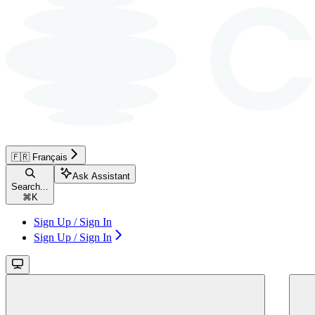
🇫🇷 Français
Ask Assistant
Search...
⌘
K
Sign Up / Sign In
Sign Up / Sign In