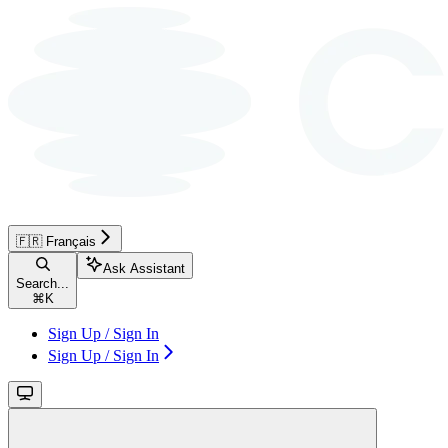
🇫🇷 Français
Ask Assistant
Search...
⌘
K
Sign Up / Sign In
Sign Up / Sign In